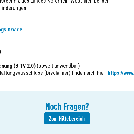
onstechnik des Landes Nordrhein-Westfalen bei der
hinderungen
ags.nrw.de
)
dnung (BITV 2.0)
(soweit anwendbar)
aftungsausschluss (Disclaimer) finden sich hier:
https://www
Noch
Fragen
?
Zum Hilfebereich