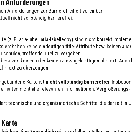
den Anforderungen
en Anforderungen zur Barrierefreiheit vereinbar.
uell nicht vollständig barrierefrei.
e (z. B. aria-label, aria-labelledby) sind nicht korrekt impleme
ks enthalten keine eindeutigen title-Attribute bzw. keinen au
 schulen, treffende Titel zu vergeben.
besitzen keinen oder keinen aussagekräftigen alt-Text. Auch 
alt-Text zu überzeugen.
ngebundene Karte ist
nicht vollständig barrierefrei
. Insbeson
erhalten nicht alle relevanten Informationen. Vergrößerungs-
ert technische und organisatorische Schritte, die derzeit in
 Karte
gleichwertige Zugänglichkeit
zu erfüllen, stellen wir unter d