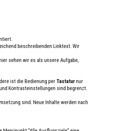
ntiert.
sreichend beschreibenden Linktext. Wir
hier sehen wir es als unsere Aufgabe,
dere ist die Bedienung per
Tastatur
nur
 und Kontrasteinstellungen sind begrenzt.
 Umsetzung sind. Neue Inhalte werden nach
em Menüpunkt “Alle Ausflugsziele” eine