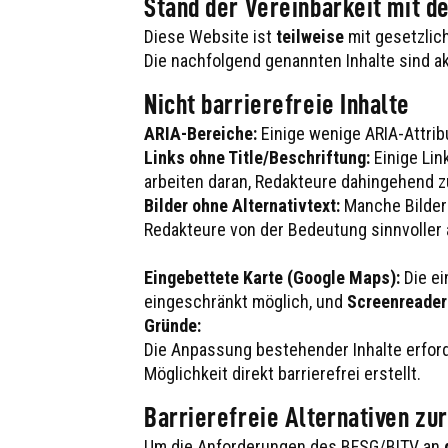
Stand der Vereinbarkeit mit 
Diese Website ist
teilweise
mit gesetzlich
Die nachfolgend genannten Inhalte sind akt
Nicht barrierefreie Inhalte
ARIA-Bereiche:
Einige wenige ARIA-Attribut
Links ohne Title/Beschriftung:
Einige Lin
arbeiten daran, Redakteure dahingehend zu
Bilder ohne Alternativtext:
Manche Bilder 
Redakteure von der Bedeutung sinnvoller 
Eingebettete Karte (Google Maps):
Die ei
eingeschränkt möglich, und
Screenreader
Gründe:
Die Anpassung bestehender Inhalte erford
Möglichkeit direkt barrierefrei erstellt.
Barrierefreie Alternativen zur
Um die Anforderungen des BFSG/BITV an