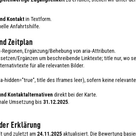
und Kontakt
in Textform.
uelle Anfahrtshilfe.
d Zeitplan
-Regionen, Ergänzung/Behebung von aria-Attributen.
rsetzen/Ergänzen um beschreibende Linktexte; title nur, wo se
rnativtexte für alle relevanten Bilder.
ia-hidden="true", title des Iframes leer), sofern keine relevant
und Kontaktalternativen
direkt bei der Karte.
Finale Umsetzung bis
31.12.2025
.
 der Erklärung
lt und zuletzt am
24.11.2025
aktualisiert. Die Bewertung basie