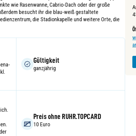
nkte wie Rasenwanne, Cabrio-Dach oder der große
A
ußerdem besucht ihr die blau-weiß gestaltete
4
Medienzentrum, die Stadionkapelle und weitere Orte, die
Ö
w
a
Gültigkeit
rena-
ganzjährig
kl.
ich.
Preis ohne RUHR.TOPCARD
en.
10 Euro
der